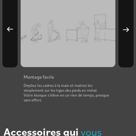
Montage facile
Aucun
eu de
Dépliez les cadres à la main et insérez les
Le sta
pté.
simplement sur les tiges des pieds en métal.
outil.
Votre kiosque s’élève en un rien de temps, presque
tiges 
sans effort.
main.
Il suff
Accessoires qui
vous