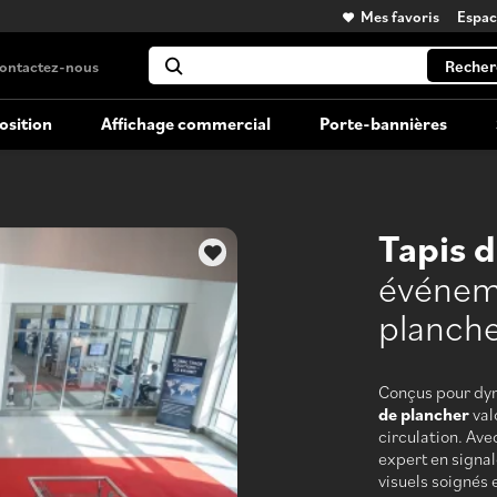
Mes favoris
Espa
Recher
ontactez-nous
osition
Affichage commercial
Porte-bannières
Kiosque portatifs
Affichage grand format
Tapis 
Kiosques d'exposition versatiles et
transportables
événeme
planch
Location de kiosque
Louez votre kiosque grand format
Conçus pour dyn
de plancher
val
circulation. Av
expert en signal
visuels soignés 