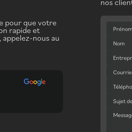
nos clien
pe pour que votre
on rapide et
Préno
e, appelez-nous au
Nom
Entrepr
Courrie
Téléph
Vraiment satisfait de la q
Sujet d
communications pour réali
Messag