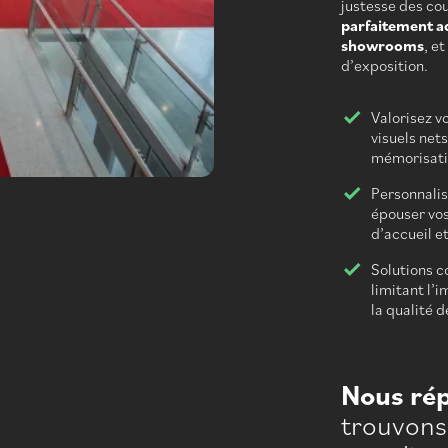
justesse des cou
parfaitement a
showrooms
, e
d’exposition.
Valorisez v
visuels net
mémorisati
Personnalis
épouser vos
d’accueil e
Solutions c
limitant l’
la qualité d
Nous ré
trouvons 