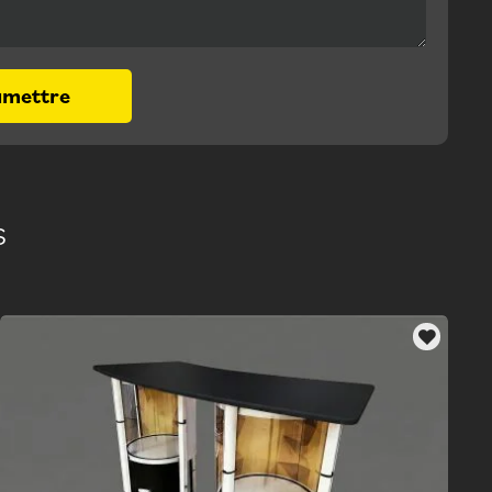
umettre
s