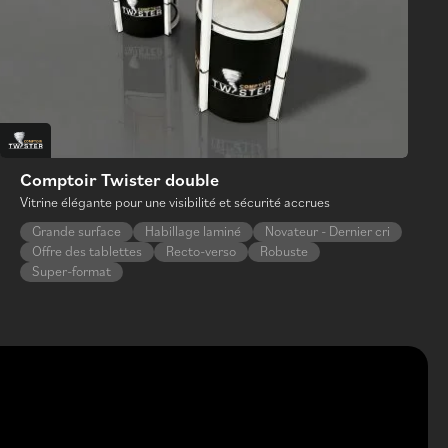
Comptoir Twister double
Vitrine élégante pour une visibilité et sécurité accrues
Grande surface
Habillage laminé
Novateur - Dernier cri
Offre des tablettes
Recto-verso
Robuste
Super-format