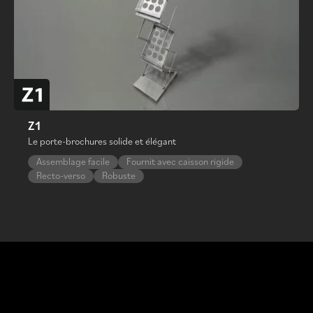
Z1
Le porte-brochures solide et élégant
Assemblage facile
Fournit avec caisson rigide
Recto-verso
Robuste