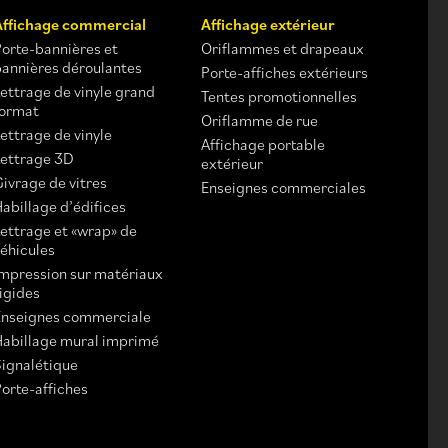
Affichage commercial
Affichage extérieur
Porte-bannières et
Oriflammes et drapeaux
bannières déroulantes
Porte-affiches extérieurs
Lettrage de vinyle grand
Tentes promotionnelles
format
Oriflamme de rue
ettrage de vinyle
Affichage portable
Lettrage 3D
extérieur
Givrage de vitres
Enseignes commerciales
abillage d’édifices
Lettrage et «wrap» de
véhicules
Impression sur matériaux
rigides
Enseignes commerciale
Habillage mural imprimé
Signalétique
Porte-affiches