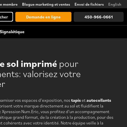
ce membre
Blogue marketing et ventes
Envoi de fichiers
English
cher
Demande en ligne
450-966-0661
Signalétique
Accessoires d’exposition
Lettrage, vinyle et givrage
de sol imprimé
pour
Comptoirs, éclairages, supports,
tours et plus encore
nts: valorisez votre
er
Voir tout
Découvrez toutes les possibilités, de
amiser vos espaces d’exposition, nos
tapis
et
autocollants
la conception à la logistique
orisent votre marque directement au sol et fluidifient la
ec Xpression Num.Eric, vous profitez d’un accompagnement
étique grand format, de la création à la production, pour des
et cohérents avec votre identité. Notre équipe veille à la