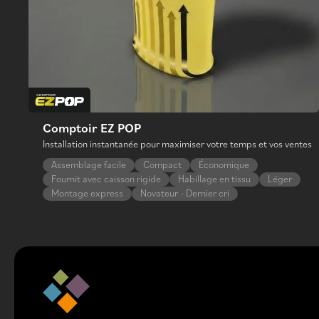
Comptoir EZ POP
Installation instantanée pour maximiser votre temps et vos ventes
Assemblage facile
Compact
Économique
Fournit avec caisson rigide
Habillage en tissu
Léger
Montage express
Novateur - Dernier cri