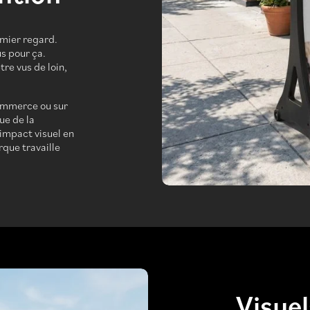
emier regard.
s pour ça.
re vus de loin,
commerce ou sur
ue de la
impact visuel en
rque travaille
Visue