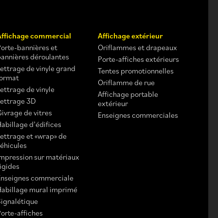
Affichage commercial
Affichage extérieur
Porte-bannières et
Oriflammes et drapeaux
bannières déroulantes
Porte-affiches extérieurs
Lettrage de vinyle grand
Tentes promotionnelles
format
Oriflamme de rue
ettrage de vinyle
Affichage portable
Lettrage 3D
extérieur
Givrage de vitres
Enseignes commerciales
abillage d’édifices
Lettrage et «wrap» de
véhicules
Impression sur matériaux
rigides
Enseignes commerciale
Habillage mural imprimé
Signalétique
Porte-affiches