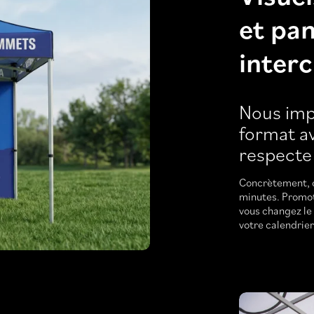
et pa
inter
Nous imp
format av
respecte
Concrètement, 
minutes. Promot
vous changez le 
votre calendrie