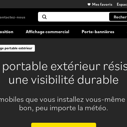
Mes favoris
Espa
Recher
ontactez-nous
osition
Affichage commercial
Porte-bannières
ge portable extérieur
Kiosque portatifs
Affichage grand format
 portable extérieur rési
Kiosques d'exposition versatiles et
transportables
une visibilité durable
Location de kiosque
mobiles que vous installez vous-même 
Louez votre kiosque grand format
bon, peu importe la météo.