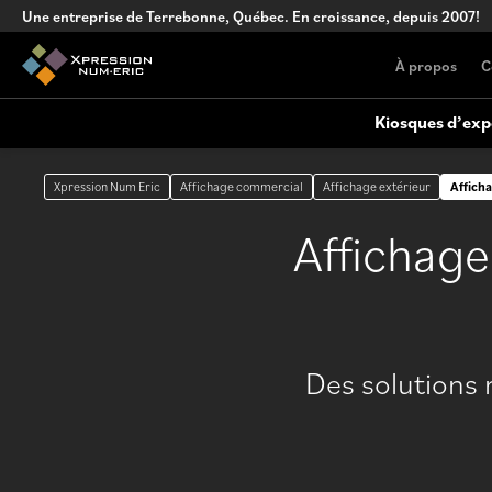
Une entreprise de Terrebonne, Québec. En croissance, depuis 2007!
À propos
C
Kiosques d’exp
Xpression Num Eric
Affichage commercial
Affichage extérieur
Afficha
Kiosque sur mesure
Affichage extérieur
Affichage
Conception de kiosque complexe, clé
en main
Comptoirs portables
Comptoir portables versatiles pour
Des solutions 
événements