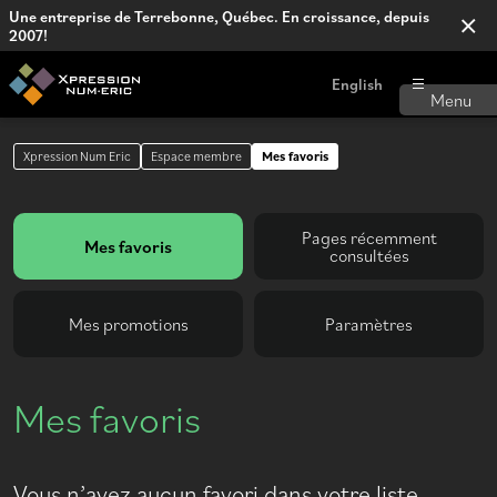
Une entreprise de Terrebonne, Québec. En croissance, depuis
2007!
English
Xpression Num Eric
Espace membre
Mes favoris
Pages récemment
Mes favoris
consultées
Mes promotions
Paramètres
Mes favoris
Vous n’avez aucun favori dans votre liste.