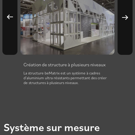
ieurs niveaux
Modulable à l’infini
ème à cadres
Il est possible de faire plusieurs configurations avec
ettant des créer
un seul ensemble de pièces. Nous pouvons, par
exemple, concevoir des configurations en format de
20′ x 20′, 40′ x 10′, 20′ x 10′ et 10′ x 10′ avec les
mêmes pièces de votre achat original, pour combler
tous vos besoins d’exposition.
Système sur mesure