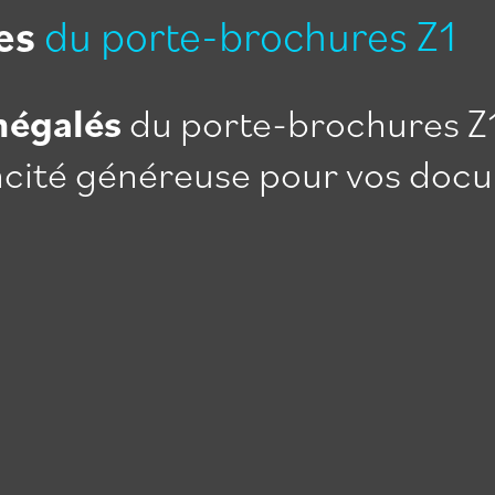
es
du porte-brochures Z1
négalés
du porte-brochures Z1
apacité généreuse pour vos do