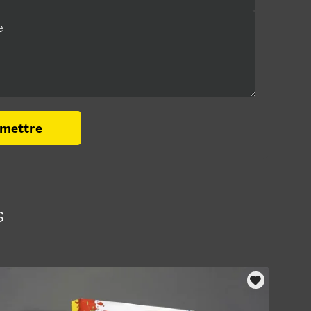
e
mettre
s