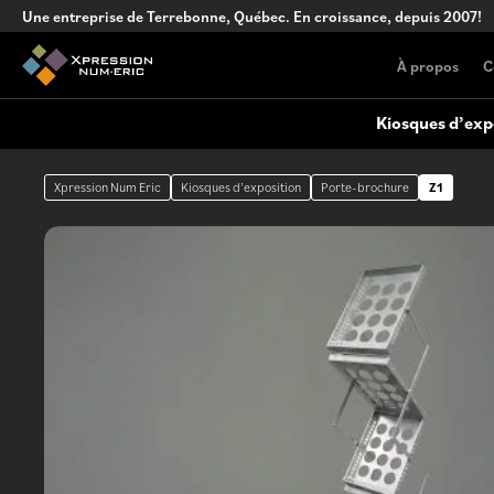
Une entreprise de Terrebonne, Québec. En croissance, depuis 2007!
À propos
C
Kiosques d’exp
Xpression Num Eric
Kiosques d’exposition
Porte-brochure
Z1
Kiosque sur mesure
Affichage extérieur
Conception de kiosque complexe, clé
en main
Comptoirs portables
Comptoir portables versatiles pour
événements