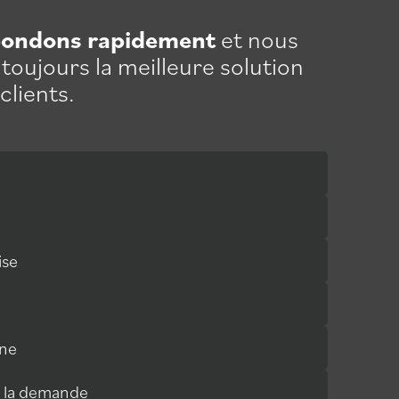
pondons rapidement
et nous
toujours la meilleure solution
clients.
ise
ne
avec des gens à l'écoute et que dire du service
É
e la demande