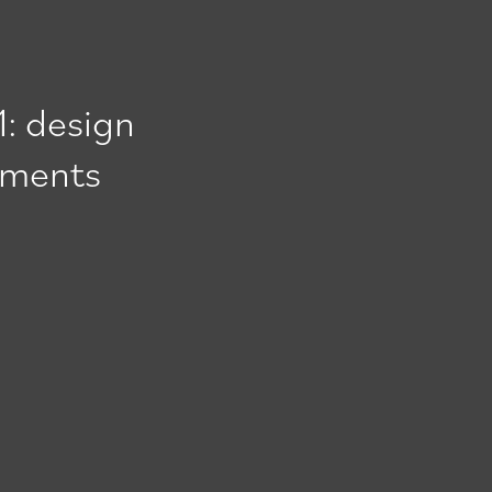
: design
cuments