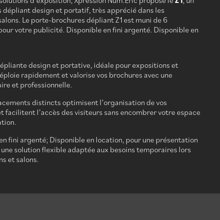
 solutions d’exposition, Xpression Num.Eric propose le
Z1
, un
dépliant design et portatif, très apprécié dans les
salons. Le porte-brochures dépliant Z1 est muni de 6
ur votre publicité. Disponible en fini argenté. Disponible en
épliante design et portative, idéale pour expositions et
déploie rapidement et valorise vos brochures avec une
laire et professionnelle.
cements distincts optimisent l’organisation de vos
t facilitent l’accès des visiteurs sans encombrer votre espace
tion.
en fini argenté; Disponible en location, pour une présentation
 une solution flexible adaptée aux besoins temporaires lors
ns et salons.