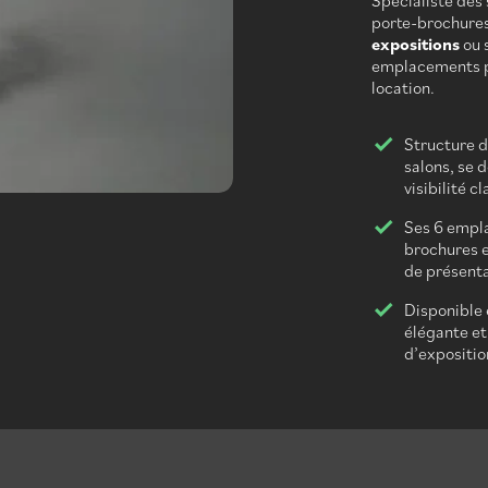
Spécialiste des
porte-brochures 
expositions
ou 
emplacements po
location.
Structure d
salons, se 
visibilité c
Ses 6 empla
brochures e
de présenta
Disponible 
élégante et
d’expositio