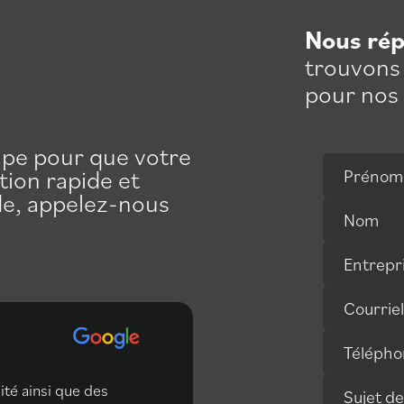
Nous ré
trouvons 
pour nos 
ape pour que votre
tion rapide et
Prénom
ide, appelez-nous
Nom
Entrepr
Courriel
Télépho
dité ainsi que des
Service professionnelle 
Sujet d