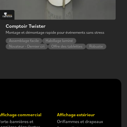
Comptoir Twister
Montage et démontage rapide pour événements sans stress
Assemblage facile
Habillage laminé
Novateur - Dernier cri
Offre des tablettes
Robuste
Affichage commercial
Affichage extérieur
Porte-bannières et
Oriflammes et drapeaux
bannières déroulantes