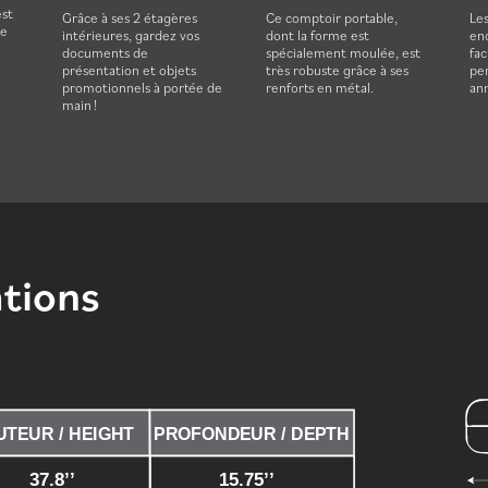
est
Grâce à ses 2 étagères
Ce comptoir portable,
Les
se
intérieures, gardez vos
dont la forme est
enc
documents de
spécialement moulée, est
fac
présentation et objets
très robuste grâce à ses
pe
promotionnels à portée de
renforts en métal.
an
main !
ations