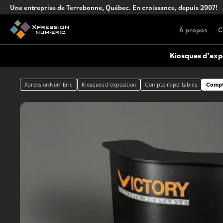
Une entreprise de Terrebonne, Québec. En croissance, depuis 2007!
À propos
C
Kiosques d’exp
Xpression Num Eric
Kiosques d’exposition
Comptoirs portables
Compt
Kiosque sur mesure
Affichage extérieur
Conception de kiosque complexe, clé
en main
Comptoirs portables
Comptoir portables versatiles pour
événements