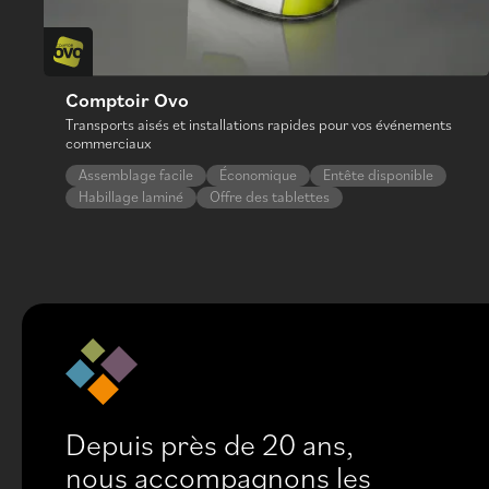
Comptoir Ovo
Transports aisés et installations rapides pour vos événements
commerciaux
Assemblage facile
Économique
Entête disponible
Habillage laminé
Offre des tablettes
Depuis près de 20 ans,
nous accompagnons les