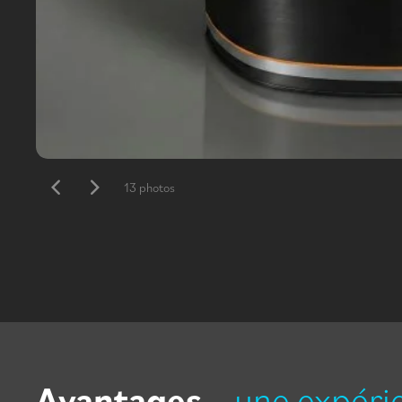
13 photos
Avantages
– une expéri