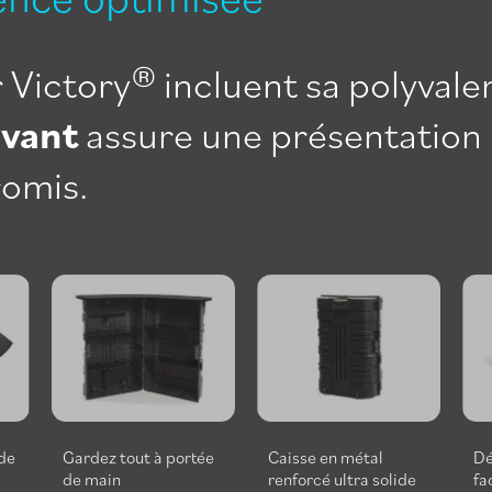
Victory® incluent sa polyvale
ovant
assure une présentation
romis.
ide
Gardez tout à portée
Caisse en métal
Dé
de main
renforcé ultra solide
fa
e