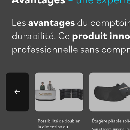
Les
avantages
du comptoir 
durabilité. Ce
produit inn
professionnelle sans comp
out-en-un
Possibilité de doubler
Étagère pliable sol
la dimension du
vos systèmes
Son étagère supérieur