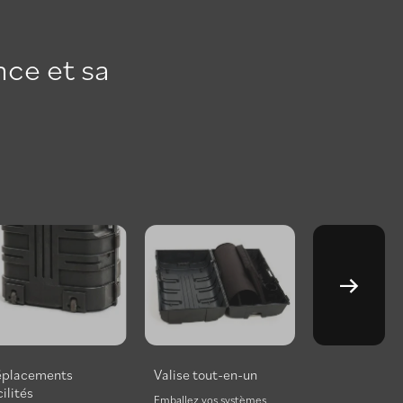
nce et sa
placements
Valise tout-en-un
cilités
Emballez vos systèmes