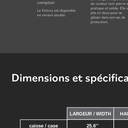
comptoir
on portatifs et
de couleur noir-pierre 
de
pratique et solide. Elle 
Le Victory est disponible
ation en
plie en deux pour se
en version double.
dans une seule
glisser dans son sac de
protection.
Dimensions et spécific