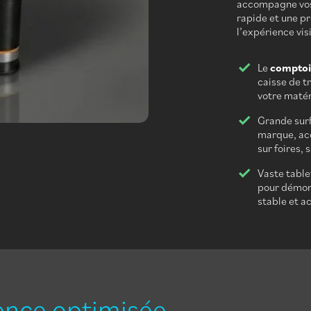
accompagne vos 
rapide et une pr
l’expérience vis
Le
comptoir
caisse de t
votre matér
Grande surf
marque, acc
sur foires, 
Vaste table
pour démons
stable et a
ence optimisée