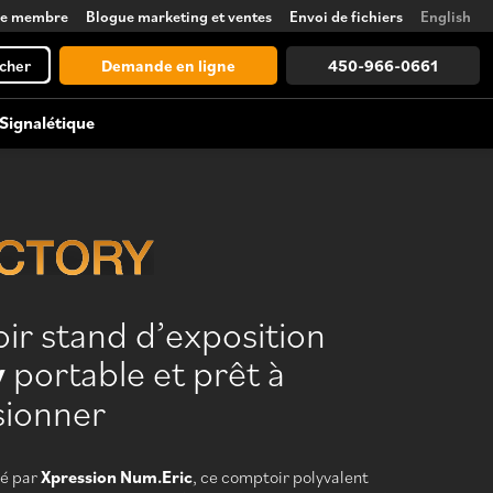
ce membre
Blogue marketing et ventes
Envoi de fichiers
English
cher
Demande en ligne
450-966-0661
Signalétique
Accessoires d’exposition
Lettrage, vinyle et givrage
Comptoirs, éclairages, supports,
tours et plus encore
r stand d’exposition
Voir tout
y
portable et prêt à
Découvrez toutes les possibilités, de
la conception à la logistique
sionner
yé par
Xpression Num.Eric
, ce comptoir polyvalent