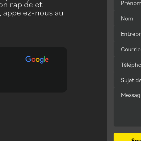
on rapide et
Préno
e, appelez-nous au
Nom
Entrepr
Courrie
Téléph
Équipe dynamique, effica
Sujet d
recommande fortement
Messag
So