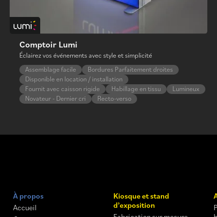
Comptoir Lumi
Éclairez vos événements avec style et simplicité
Assemblage facile
Bordures Parfaitement droites
Disponible en location / installation
Fournit avec caisson rigide
Habillage en tissu
Lumineux
Novateur - Dernier cri
Recto-verso
À propos
Kiosque et stand
d’exposition
Accueil
Fabrication sur mesure