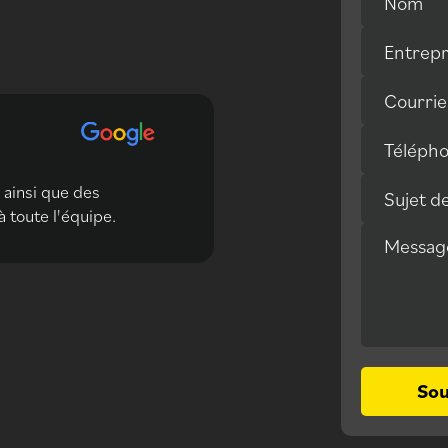
Nom
Entrepr
Courrie
Téléph
é ainsi que des
Excellent Service!!! pro
Sujet d
à toute l'équipe.
Messag
So