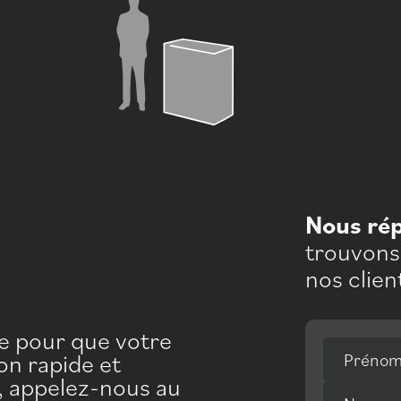
Nous ré
trouvons 
nos clien
pe pour que votre
on rapide et
Préno
e, appelez-nous au