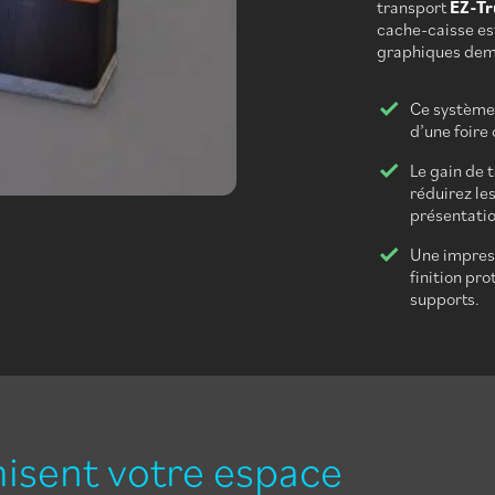
transport
EZ-Tr
cache-caisse est
graphiques dema
Ce système 
d’une foire
Le gain de
réduirez le
présentatio
Une impress
finition pr
supports.
misent votre espace