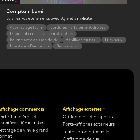
Comptoir Lumi
Éclairez vos événements avec style et simplicité
Assemblage facile
Bordures Parfaitement droites
Disponible en location / installation
Fournit avec caisson rigide
Habillage en tissu
Lumineux
Novateur - Dernier cri
Recto-verso
Affichage commercial
Affichage extérieur
Porte-bannières et
Oriflammes et drapeaux
bannières déroulantes
Porte-affiches extérieurs
Lettrage de vinyle grand
Tentes promotionnelles
format
Oriflamme de rue