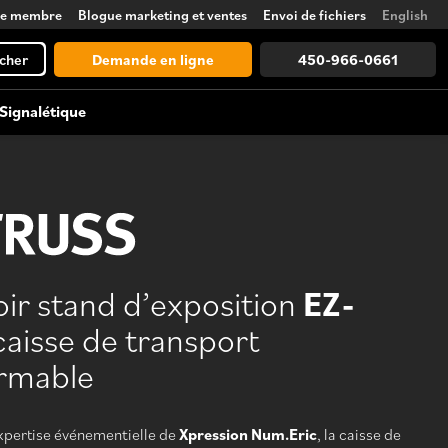
ce membre
Blogue marketing et ventes
Envoi de fichiers
English
cher
Demande en ligne
450-966-0661
Signalétique
Accessoires d’exposition
Lettrage, vinyle et givrage
Comptoirs, éclairages, supports,
tours et plus encore
r stand d’exposition
EZ-
Voir tout
 caisse de transport
Découvrez toutes les possibilités, de
la conception à la logistique
ormable
xpertise événementielle de
Xpression Num.Eric
, la caisse de