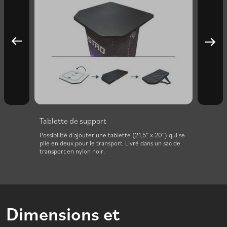
Tablette de support
Podi
arrière
Possibilité d’ajouter une tablette (21,5″ x 20″) qui se
Une si
plie en deux pour le transport. Livré dans un sac de
d’util
transport en nylon noir.
Dimensions et