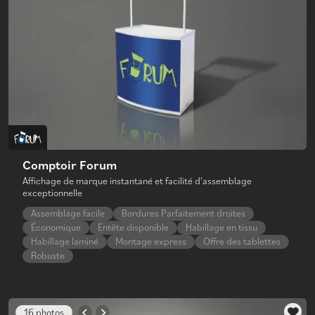
Comptoir Forum
Affichage de marque instantané et facilité d'assemblage
exceptionnelle
Assemblage facile
Bordures Parfaitement droites
Économique
Entête disponible
Habillage en tissu
Habillage laminé
Montage express
Offre des tablettes
Robuste
16 photos