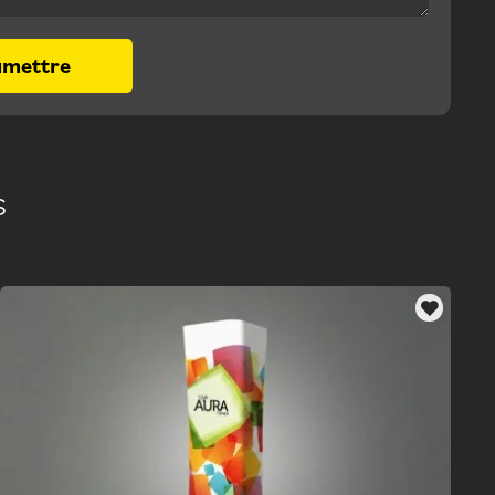
umettre
s