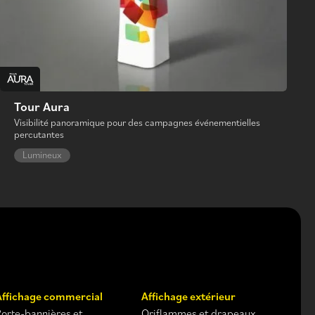
Tour Aura
Visibilité panoramique pour des campagnes événementielles
percutantes
Lumineux
Affichage commercial
Affichage extérieur
Porte-bannières et
Oriflammes et drapeaux