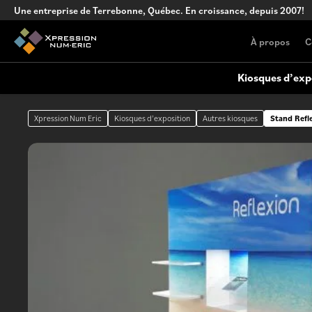
Une entreprise de Terrebonne, Québec. En croissance, depuis 2007!
À propos
C
Kiosques d’exp
Xpression Num Eric
Kiosques d’exposition
Autres kiosques
Stand Refl
Kiosque sur mesure
Affichage extérieur
Conception de kiosque complexe, clé
en main
Comptoirs portables
Comptoir portables versatiles pour
événements