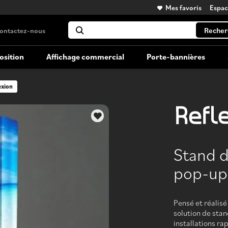
Mes favoris
Espa
Recher
ontactez-nous
osition
Affichage commercial
Porte-bannières
exion
Kiosque portatifs
Affichage grand format
Kiosques d'exposition versatiles et
transportables
Stand d
Location de kiosque
pop-up 
Louez votre kiosque grand format
Pensé et réalisé
solution de stan
installations ra