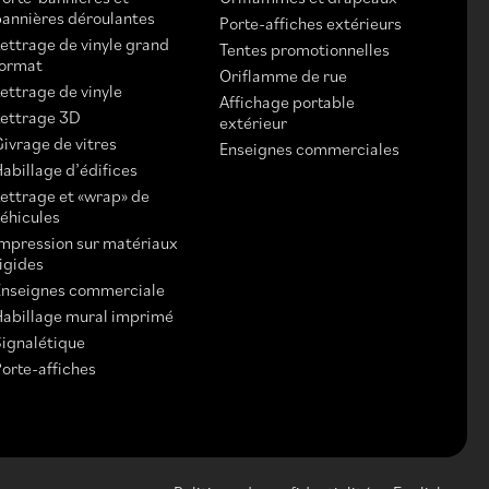
bannières déroulantes
Porte-affiches extérieurs
Lettrage de vinyle grand
Tentes promotionnelles
format
Oriflamme de rue
ettrage de vinyle
Affichage portable
Lettrage 3D
extérieur
Givrage de vitres
Enseignes commerciales
abillage d’édifices
Lettrage et «wrap» de
véhicules
Impression sur matériaux
rigides
Enseignes commerciale
Habillage mural imprimé
Signalétique
Porte-affiches