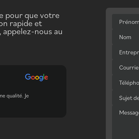
pe pour que votre
on rapide et
Préno
e, appelez-nous au
Nom
Entrepr
Courrie
Téléph
e qualité. Je
Excellent Service!!! pro
Sujet d
Messag