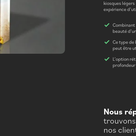
kiosques légers
expérience d’ut
Combinant l
beauté d’une
Ce type de 
peut être u
L’option ré
profondeur e
Nous ré
trouvons 
nos clien