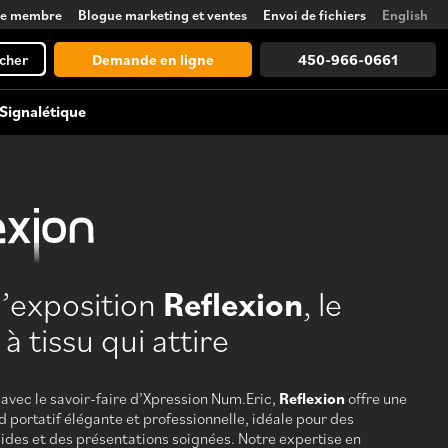
ce membre
Blogue marketing et ventes
Envoi de fichiers
English
cher
Demande en ligne
450-966-0661
Signalétique
Accessoires d’exposition
Lettrage, vinyle et givrage
Comptoirs, éclairages, supports,
tours et plus encore
’exposition
Reflexion
, le
Voir tout
à tissu qui attire
Découvrez toutes les possibilités, de
la conception à la logistique
 avec le savoir-faire d’Xpression Num.Eric,
Reflexion
offre une
d portatif élégante et professionnelle, idéale pour des
pides et des présentations soignées. Notre expertise en