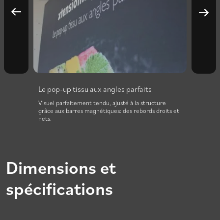
Le pop-up tissu aux angles parfaits
Le po
ar
Visuel parfaitement tendu, ajusté à la structure
Soluti
aute
grâce aux barres magnétiques: des rebords droits et
minimu
nets.
(struct
Dimensions et
spécifications