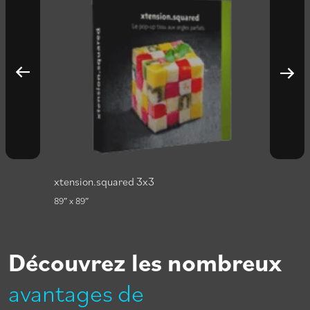
xtension.squared 3x3
xtens
89″ x 89″
118″ x 
Découvrez les nombreux
avantages de