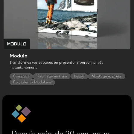
Modulo
Transformez vos espaces en présentoirs personnalisés
instantanément
Compact
Habillage en tissu
Léger
Montage express
Polyvalent / Modulaire
Depuis près de 20 ans, nous