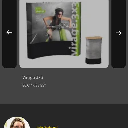
Virage 3x3
86.61″ x 88.98″
Julie Spénard