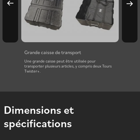
Grande caisse de transport
Éclai
ur
Une grande caisse peut être utilisée pour
Un sys
cilite
transporter plusieurs articles, y compris deux Tours
option
Twister+.
Dimensions et
spécifications