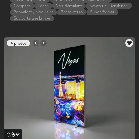
Compact
Léger
Non-déroulant
Novateur - Dernier cri
Polyvalent / Modulaire
Recto-verso
Super-format
Supporte une lampe
4 photos