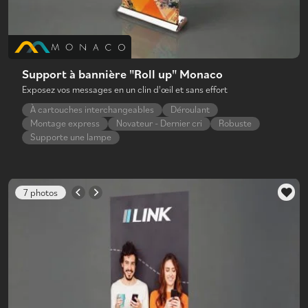
Support à bannière "Roll up" Monaco
Exposez vos messages en un clin d'œil et sans effort
À cartouches interchangeables
Déroulant
Montage express
Novateur - Dernier cri
Robuste
Supporte une lampe
7 photos