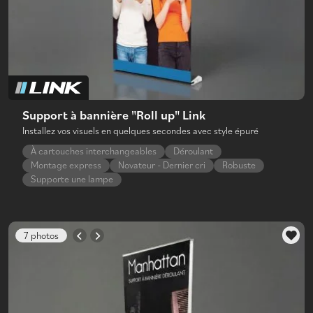
Support à bannière "Roll up" Link
Installez vos visuels en quelques secondes avec style épuré
À cartouches interchangeables
Déroulant
Montage express
Novateur - Dernier cri
Robuste
Supporte une lampe
7 photos