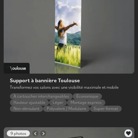
Support à bannière Toulouse
Transformez vos salons avec une visibilité maximale et mobile
À cartouches interchangeables
Économique
Hauteur ajustable
Léger
Montage express
Non-déroulant
Polyvalent / Modulaire
Super-format
9 photos